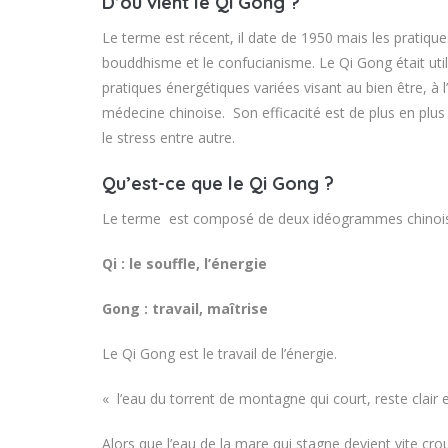
D’où vient le Qi Gong ?
Le terme est récent, il date de 1950 mais les pratiques
bouddhisme et le confucianisme. Le Qi Gong était util
pratiques énergétiques variées visant au bien être, à l
médecine chinoise. Son efficacité est de plus en plu
le stress entre autre.
Qu’est-ce que le Qi Gong ?
Le terme est composé de deux idéogrammes chinois
Qi : le souffle, l’énergie
Gong : travail, maîtrise
Le Qi Gong est le travail de l’énergie.
« l’eau du torrent de montagne qui court, reste clair e
Alors que l’eau de la mare qui stagne devient vite c